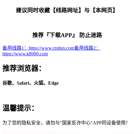
建议同时收藏【线路网址】与【本网页】
推荐『下载APP』 防止迷路
备用线路
1
：
https://www.rznbm.com
备用线路
2
：
https://www.k8900.com
推荐浏览器：
谷歌、Safari、火狐、Edge
温馨提示：
为了您的隐私安全，请勿与"国家反诈中心"APP同设备使用！