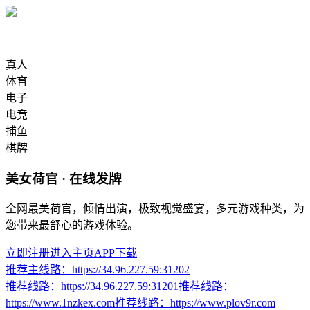
真人
体育
电子
电竞
捕鱼
棋牌
美女荷官 · 在线发牌
全网最美荷官，倾情出演，极致视觉盛宴，多元游戏种类，为
您带来最舒心的游戏体验。
立即注册
进入主页
APP下载
推荐主线路：
https://34.96.227.59:31202
推荐线路：
https://34.96.227.59:31201
推荐线路：
https://www.1nzkex.com
推荐线路：
https://www.plov9r.com