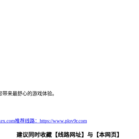
您带来最舒心的游戏体验。
kex.com
推荐线路：
https://www.plov9r.com
建议同时收藏【线路网址】与【本网页】