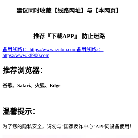
建议同时收藏【线路网址】与【本网页】
推荐『下载APP』 防止迷路
备用线路
1
：
https://www.rznbm.com
备用线路
2
：
https://www.k8900.com
推荐浏览器：
谷歌、Safari、火狐、Edge
温馨提示：
为了您的隐私安全，请勿与"国家反诈中心"APP同设备使用！