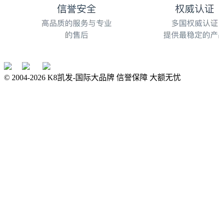
© 2004-
2026
K8凯发-国际大品牌 信誉保障 大额无忧