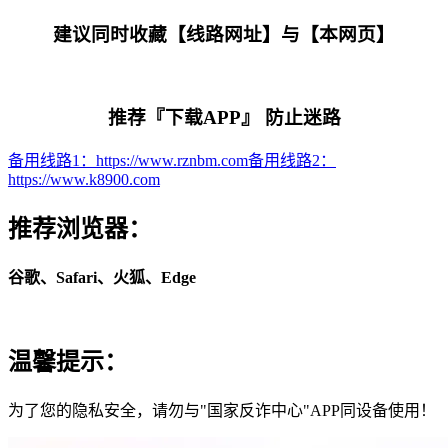
建议同时收藏【线路网址】与【本网页】
推荐『下载APP』 防止迷路
备用线路
1
：
https://www.rznbm.com
备用线路
2
：
https://www.k8900.com
推荐浏览器：
谷歌、Safari、火狐、Edge
温馨提示：
为了您的隐私安全，请勿与"国家反诈中心"APP同设备使用！