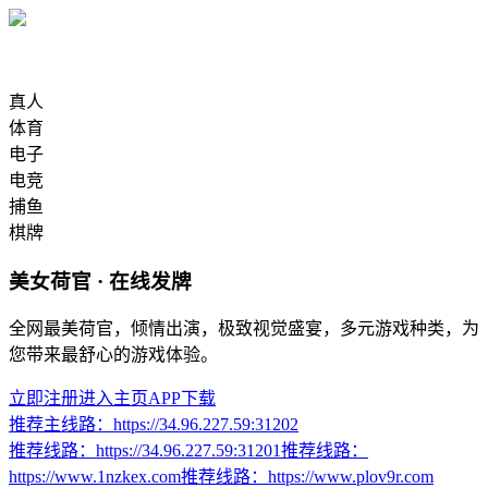
真人
体育
电子
电竞
捕鱼
棋牌
美女荷官 · 在线发牌
全网最美荷官，倾情出演，极致视觉盛宴，多元游戏种类，为
您带来最舒心的游戏体验。
立即注册
进入主页
APP下载
推荐主线路：
https://34.96.227.59:31202
推荐线路：
https://34.96.227.59:31201
推荐线路：
https://www.1nzkex.com
推荐线路：
https://www.plov9r.com