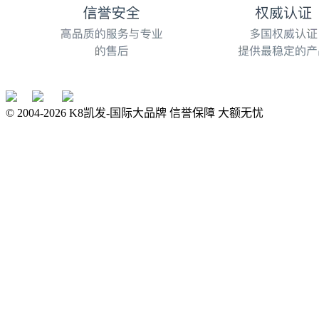
© 2004-
2026
K8凯发-国际大品牌 信誉保障 大额无忧