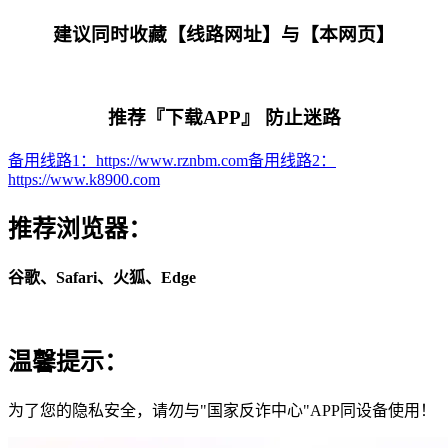
建议同时收藏【线路网址】与【本网页】
推荐『下载APP』 防止迷路
备用线路
1
：
https://www.rznbm.com
备用线路
2
：
https://www.k8900.com
推荐浏览器：
谷歌、Safari、火狐、Edge
温馨提示：
为了您的隐私安全，请勿与"国家反诈中心"APP同设备使用！